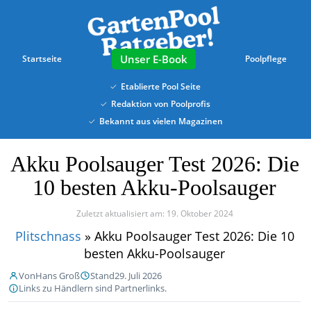
Skip
to
main
content
E-Book
Startseite
Poolpflege
Etablierte Pool Seite
Redaktion von Poolprofis
Bekannt aus vielen Magazinen
Akku Poolsauger Test 2026: Die
10 besten Akku-Poolsauger
Zuletzt aktualisiert am: 19. Oktober 2024
Plitschnass
»
Akku Poolsauger Test 2026: Die 10
besten Akku-Poolsauger
Von
Hans Groß
Stand
29. Juli 2026
Links zu Händlern sind Partnerlinks.