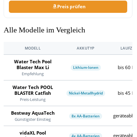
Preis prüfen
Alle Modelle im Vergleich
MODELL
AKKUTYP
LAUFZEI
Water Tech Pool
Blaster Max Li
bis 60 Mi
Lithium-Ionen
Empfehlung
Water Tech POOL
BLASTER Catfish
bis 45 Mi
Nickel-Metallhydrid
Preis-Leistung
Bestway AquaTech
geräteabhä
8x AA-Batterien
Günstigster Einstieg
vidaXL Pool
geräteabhä
4x AA-Batterien