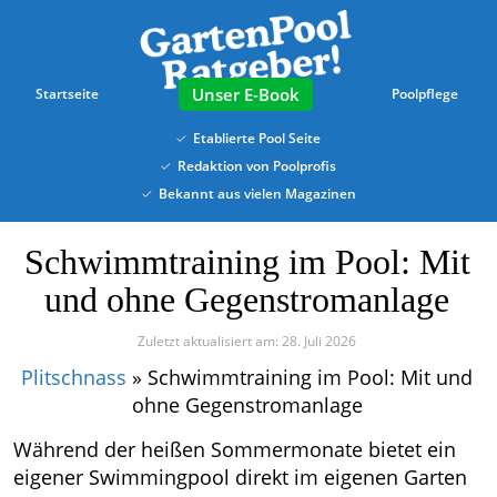
Skip
to
main
content
E-Book
Startseite
Poolpflege
Etablierte Pool Seite
Redaktion von Poolprofis
Bekannt aus vielen Magazinen
Schwimmtraining im Pool: Mit
und ohne Gegenstromanlage
Zuletzt aktualisiert am: 28. Juli 2026
Plitschnass
»
Schwimmtraining im Pool: Mit und
ohne Gegenstromanlage
Während der heißen Sommermonate bietet ein
eigener Swimmingpool direkt im eigenen Garten