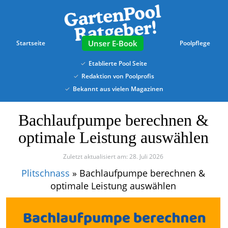
Skip
to
main
content
E-Book
Startseite
Poolpflege
Etablierte Pool Seite
Redaktion von Poolprofis
Bekannt aus vielen Magazinen
Bachlaufpumpe berechnen &
optimale Leistung auswählen
Zuletzt aktualisiert am: 28. Juli 2026
Plitschnass
»
Bachlaufpumpe berechnen &
optimale Leistung auswählen