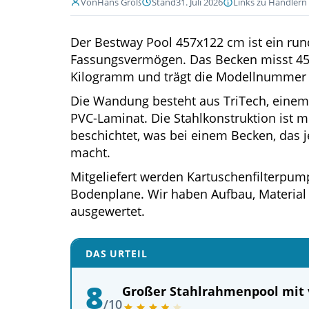
Von
Hans Groß
Stand
31. Juli 2026
Links zu Händlern 
Der Bestway Pool 457x122 cm ist ein run
Fassungsvermögen. Das Becken misst 457 
Kilogramm und trägt die Modellnummer 
Die Wandung besteht aus TriTech, einem
PVC-Laminat. Die Stahlkonstruktion ist 
beschichtet, was bei einem Becken, das j
macht.
Mitgeliefert werden Kartuschenfilterpump
Bodenplane. Wir haben Aufbau, Materia
ausgewertet.
DAS URTEIL
8
Großer Stahlrahmenpool mit 
/10