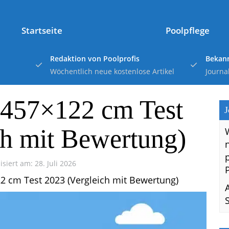
Startseite
Poolpflege
Redaktion von Poolprofis
Bekann
Wöchentlich neue kostenlose Artikel
Journa
 457×122 cm Test
J
ch mit Bewertung)
isiert am: 28. Juli 2026
2 cm Test 2023 (Vergleich mit Bewertung)