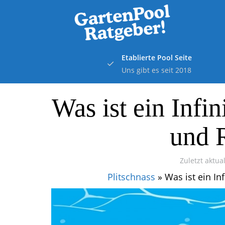
Skip
to
main
content
Etablierte Pool Seite
Uns gibt es seit 2018
Was ist ein Infin
und 
Zuletzt aktual
Plitschnass
»
Was ist ein In