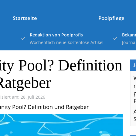
Startseite
Poolpflege
Redaktion von Poolprofis
Bekann
Wöchentlich neue kostenlose Artikel
Journa
ity Pool? Definition
J
Ratgeber
isiert am: 28. Juli 2026
finity Pool? Definition und Ratgeber