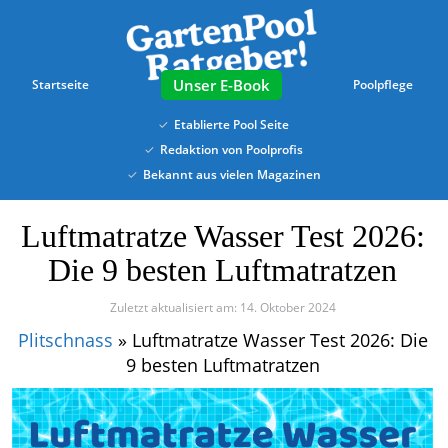
Skip
to
main
content
E-Book
Startseite
Poolpflege
Etablierte Pool Seite
Redaktion von Poolprofis
Bekannt aus vielen Magazinen
Luftmatratze Wasser Test 2026:
Die 9 besten Luftmatratzen
Zuletzt aktualisiert am: 14. Oktober 2024
Plitschnass
»
Luftmatratze Wasser Test 2026: Die
9 besten Luftmatratzen