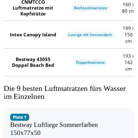
CNMTCCO
160 x
Luftmatratze mit
Rechteckmatratze
80 cm
Kopfstütze
199 x
Intex Canopy Island
150
Lounge mit Sonnendach
cm
193 x
Bestway 43055
142
Doppelmatratze
Doppel Beach Bed
cm
Die 9 besten Luftmatratzen fürs Wasser
im Einzelnen
Platz 1
Bestway Luftliege Sommerfarben
150x77x50