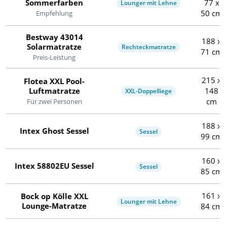
Sommerfarben
77 x
Lounger mit Lehne
50 cm
Empfehlung
Bestway 43014
188 x
Solarmatratze
Rechteckmatratze
71 cm
Preis-Leistung
215 x
Flotea XXL Pool-
Luftmatratze
148
XXL-Doppelliege
cm
Für zwei Personen
188 x
Intex Ghost Sessel
Sessel
99 cm
160 x
Intex 58802EU Sessel
Sessel
85 cm
161 x
Bock op Kölle XXL
Lounger mit Lehne
Lounge-Matratze
84 cm