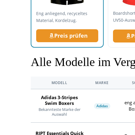
Boardshort
Eng anliegend, recyceltes
UV50-Ausw
Material, Kordelzug.
Preis prüfen
P
Alle Modelle im Verg
MODELL
MARKE
S
Adidas 3-Stripes
eng 
Swim Boxers
Adidas
Bo
Bekannteste Marke der
Auswahl
RIPT Essentials Quick