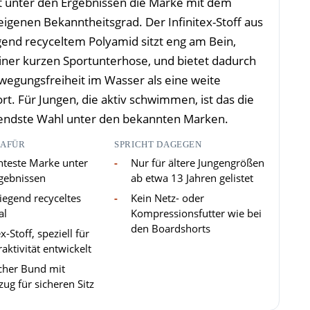
st unter den Ergebnissen die Marke mit dem
eigenen Bekanntheitsgrad. Der Infinitex-Stoff aus
end recyceltem Polyamid sitzt eng am Bein,
einer kurzen Sportunterhose, und bietet dadurch
egungsfreiheit im Wasser als eine weite
t. Für Jungen, die aktiv schwimmen, ist das die
endste Wahl unter den bekannten Marken.
DAFÜR
SPRICHT DAGEGEN
teste Marke unter
Nur für ältere Jungengrößen
gebnissen
ab etwa 13 Jahren gelistet
egend recyceltes
Kein Netz- oder
al
Kompressionsfutter wie bei
den Boardshorts
ex-Stoff, speziell für
aktivität entwickelt
scher Bund mit
zug für sicheren Sitz