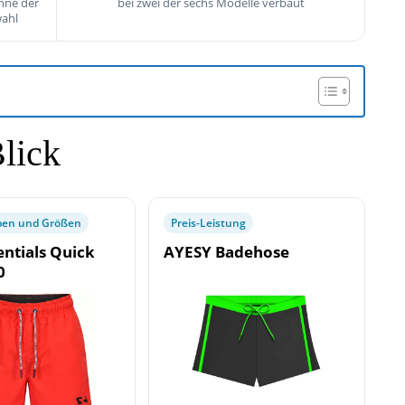
nne der
bei zwei der sechs Modelle verbaut
ahl
Blick
ben und Größen
Preis-Leistung
entials Quick
AYESY Badehose
0