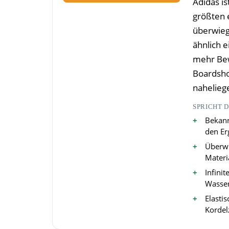
Adidas i
größten 
überwieg
ähnlich 
mehr Bew
Boardshor
nahelieg
SPRICHT 
Bekann
den Er
Überwi
Materi
Infinit
Wasser
Elasti
Kordel