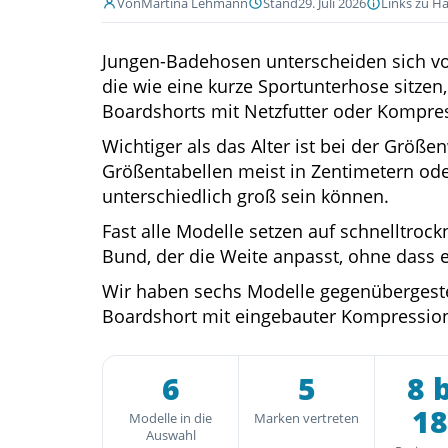
Von
Martina Lehmann
Stand
29. Juli 2026
Links zu Hä
Jungen-Badehosen unterscheiden sich vor
die wie eine kurze Sportunterhose sitzen,
Boardshorts mit Netzfutter oder Kompre
Wichtiger als das Alter ist bei der Größe
Größentabellen meist in Zentimetern oder
unterschiedlich groß sein können.
Fast alle Modelle setzen auf schnelltroc
Bund, der die Weite anpasst, ohne dass 
Wir haben sechs Modelle gegenübergestel
Boardshort mit eingebauter Kompressio
6
5
8 
18
Modelle in die
Marken vertreten
Auswahl