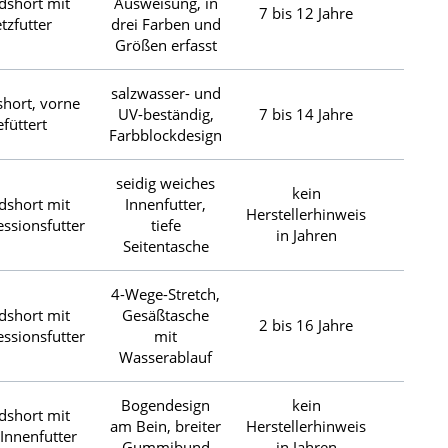
dshort mit
Ausweisung, in
7 bis 12 Jahre
€€
tzfutter
drei Farben und
Größen erfasst
salzwasser- und
hort, vorne
UV-beständig,
7 bis 14 Jahre
€
efüttert
Farbblockdesign
seidig weiches
kein
dshort mit
Innenfutter,
Herstellerhinweis
€
ssionsfutter
tiefe
in Jahren
Seitentasche
4-Wege-Stretch,
dshort mit
Gesäßtasche
2 bis 16 Jahre
€€€
ssionsfutter
mit
Wasserablauf
Bogendesign
kein
dshort mit
am Bein, breiter
Herstellerhinweis
€€€
Innenfutter
Gummibund
in Jahren