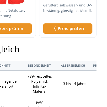
Gefüttert, salzwasser- und UV-
 mit Netzfutter,
beständig, günstigstes Modell.
eisung.
reis prüfen
Preis prüfen
leich
CHNITT
BESONDERHEIT
ALTERSBEREICH
PREISKL
78% recyceltes
anliegende
Polyamid,
13 bis 14 Jahre
€€
xershort
Infinitex
Material
UV50-