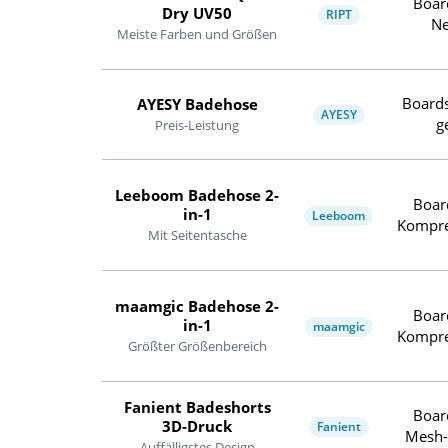
Boar
Dry UV50
RIPT
Ne
Meiste Farben und Größen
Boards
AYESY Badehose
AYESY
g
Preis-Leistung
Leeboom Badehose 2-
Boar
in-1
Leeboom
Kompre
Mit Seitentasche
maamgic Badehose 2-
Boar
in-1
maamgic
Kompre
Größter Größenbereich
Fanient Badeshorts
Boar
3D-Druck
Fanient
Mesh-
Auffälligstes Design