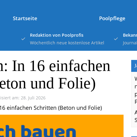
Startseite
Poolpflege
Redaktion von Poolprofis
Bekann
Wöchentlich neue kostenlose Artikel
Journa
: In 16 einfachen
J
eton und Folie)
isiert am: 28. Juli 2026
16 einfachen Schritten (Beton und Folie)