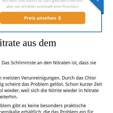
Mit dem Link kaufst du zum gleichen Preis ein,
aber wir erhalten eventuell eine Provision.
Preis ansehen
trate aus dem
? Das Schlimmste an den Nitraten ist, dass sie
n meisten Verunreinigungen. Durch das Chlor
stig scheint das Problem gelöst. Schon kurzer Zeit
 wieder, weil sich die Nitrite wieder in Nitrate
iterhin.
oblem gibt es keine besonders praktische
emikalie erhältlich, die das Problem ein für