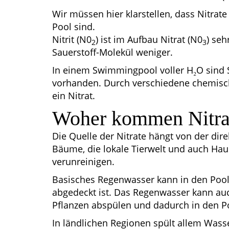
Wir müssen hier klarstellen, dass Nitrat
Pool sind.
Nitrit (N0
) ist im Aufbau Nitrat (N0
) seh
2
3
Sauerstoff-Molekül weniger.
In einem Swimmingpool voller H₂O sind S
vorhanden. Durch verschiedene chemisch
ein Nitrat.
Woher kommen Nitra
Die Quelle der Nitrate hängt von der d
Bäume, die lokale Tierwelt und auch Hau
verunreinigen.
Basisches Regenwasser kann in den Pool 
abgedeckt ist. Das Regenwasser kann au
Pflanzen abspülen und dadurch in den Po
In ländlichen Regionen spült allem Wasser