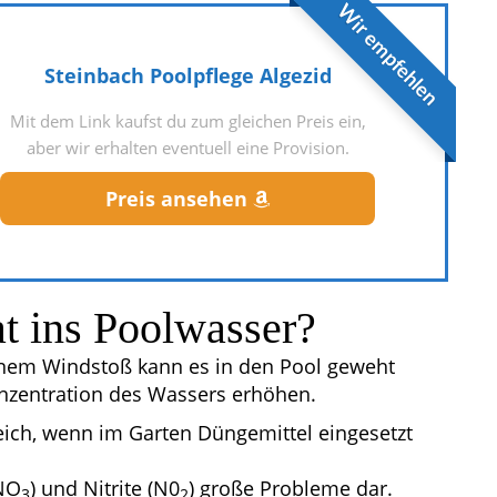
Wir empfehlen
Steinbach Poolpflege Algezid
Mit dem Link kaufst du zum gleichen Preis ein,
aber wir erhalten eventuell eine Provision.
Preis ansehen
t ins Poolwasser?
 einem Windstoß kann es in den Pool geweht
onzentration des Wassers erhöhen.
reich, wenn im Garten Düngemittel eingesetzt
(NO
) und Nitrite (N0
) große Probleme dar.
3
2