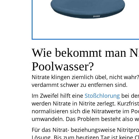
Wie bekommt man Ni
Poolwasser?
Nitrate klingen ziemlich übel, nicht wahr
verdammt schwer zu entfernen sind.
Im Zweifel hilft eine
Stoßchlorung
bei de
werden Nitrate in Nitrite zerlegt. Kurzfri
normalisieren sich die Nitratwerte im Pool
umwandeln. Das Problem besteht also we
Für das Nitrat- beziehungsweise Nitritpr
Lösung. Bis zum heutigen Tag ist keine Ch