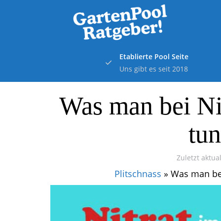
Skip
to
main
content
Etablierte Pool Seite
Uns gibt es seit 2018
Was man bei Ni
tun
Zuletzt aktual
Plitschnass
»
Was man bei