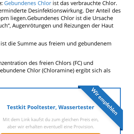
:
Gebundenes Chlor
ist das verbrauchte Chlor.
verminderte Desinfektionswirkung. Der Anteil des
ppm liegen.Gebundenes Chlor ist die Ursache
ch“, Augenrötungen und Reizungen der Haut
 ist die Summe aus freiem und gebundenem
zentration des freien Chlors (FC) und
bundene Chlor (Chloramine) ergibt sich als
Wir empfehlen
Testkit Pooltester, Wassertester
Mit dem Link kaufst du zum gleichen Preis ein,
aber wir erhalten eventuell eine Provision.