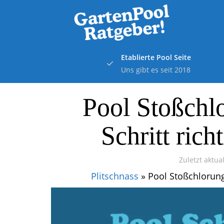
Skip
to
main
content
Etablierte Pool Seite
Uns gibt es seit 2018
Pool Stoßchlo
Schritt rich
Zuletzt aktual
Plitschnass
»
Pool Stoßchlorung: