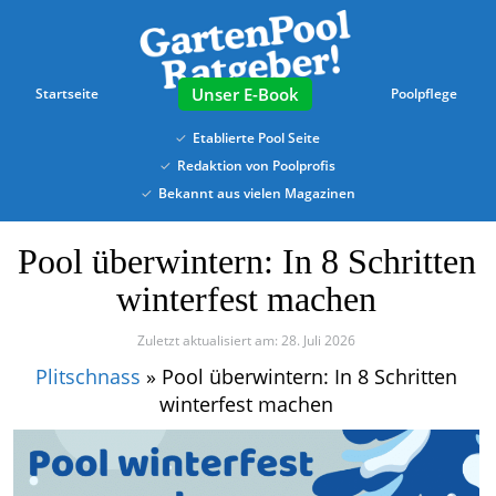
Skip
to
main
content
E-Book
Startseite
Poolpflege
Etablierte Pool Seite
Redaktion von Poolprofis
Bekannt aus vielen Magazinen
Pool überwintern: In 8 Schritten
winterfest machen
Zuletzt aktualisiert am: 28. Juli 2026
Plitschnass
»
Pool überwintern: In 8 Schritten
winterfest machen