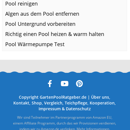
Pool reinigen
Algen aus dem Pool entfernen
Pool Untergrund vorbereiten
Richtig einen Pool heizen & warm halten
Pool Wärmepumpe Test
Copyright
GartenPoolRatgeber.de
|
Über uns
,
Kontakt
,
Shop
,
Vergleich
,
Teichpflege
,
Kooperation
,
Impressum
&
Datenschutz
Wir sind Teilnehmer im Partnerprogramm von Amazon EU,
einem Affiliate Programm, durch das wir Provisionen verdienen,
indem wir zu Amazon.de verlinken.
Mehr Informationen.