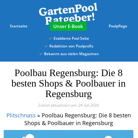
Skip
to
main
content
E-Book
Startseite
Poolpflege
Etablierte Pool Seite
Redaktion von Poolprofis
Bekannt aus vielen Magazinen
Poolbau Regensburg: Die 8
besten Shops & Poolbauer in
Regensburg
Zuletzt aktualisiert am: 28. Juli 2026
Plitschnass
»
Poolbau Regensburg: Die 8 besten
Shops & Poolbauer in Regensburg