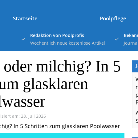
Startseite
Poolpflege
Redaktion von Poolprofis
Bekann
Wöchentlich neue kostenlose Artikel
Journa
 oder milchig? In 5
J
zum glasklaren
lwasser
isiert am: 28. Juli 2026
hig? In 5 Schritten zum glasklaren Poolwasser