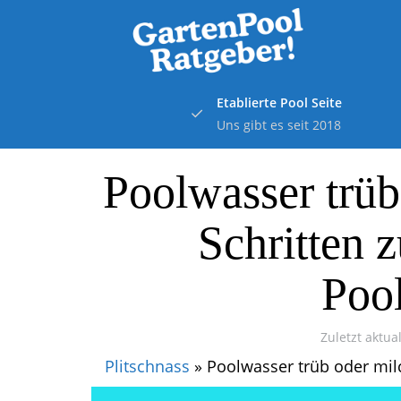
Skip
to
main
content
Etablierte Pool Seite
Uns gibt es seit 2018
Poolwasser trüb
Schritten 
Poo
Zuletzt aktual
Plitschnass
»
Poolwasser trüb oder milc