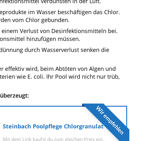
ektionsmittel verdunsten in der Luft.
eprodukte im Wasser beschäftigen das Chlor.
rden vom Chlor gebunden.
 einem Verlust von Desinfektionsmitteln bei.
tionsmittel hinzufügen müssen.
rdünnung durch Wasserverlust senken die
er effektiv wird, beim Abtöten von Algen und
rien wie E. coli. Ihr Pool wird nicht nur trüb,
.
 überzeugt:
Wir empfehlen
Steinbach Poolpflege Chlorgranulat
Mit dem Link kaufst du zum gleichen Preis ein,