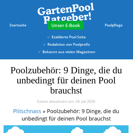
Skip
to
main
content
E-Book
Startseite
Poolpflege
Etablierte Pool Seite
Redaktion von Poolprofis
Bekannt aus vielen Magazinen
Poolzubehör: 9 Dinge, die du
unbedingt für deinen Pool
brauchst
Zuletzt aktualisiert am: 28. Juli 2026
Plitschnass
»
Poolzubehör: 9 Dinge, die du
unbedingt für deinen Pool brauchst