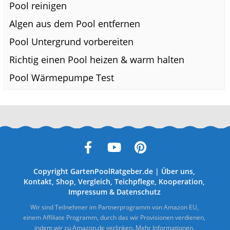
Pool reinigen
Algen aus dem Pool entfernen
Pool Untergrund vorbereiten
Richtig einen Pool heizen & warm halten
Pool Wärmepumpe Test
Copyright
GartenPoolRatgeber.de
|
Über uns
,
Kontakt
,
Shop
,
Vergleich
,
Teichpflege
,
Kooperation
,
Impressum
&
Datenschutz
Wir sind Teilnehmer im Partnerprogramm von Amazon EU,
einem Affiliate Programm, durch das wir Provisionen verdienen,
indem wir zu Amazon.de verlinken.
Mehr Informationen.