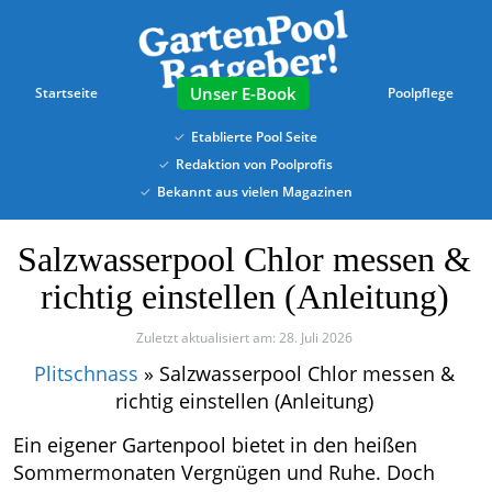
Skip
to
main
content
E-Book
Startseite
Poolpflege
Etablierte Pool Seite
Redaktion von Poolprofis
Bekannt aus vielen Magazinen
Salzwasserpool Chlor messen &
richtig einstellen (Anleitung)
Zuletzt aktualisiert am: 28. Juli 2026
Plitschnass
»
Salzwasserpool Chlor messen &
richtig einstellen (Anleitung)
Ein eigener Gartenpool bietet in den heißen
Sommermonaten Vergnügen und Ruhe. Doch