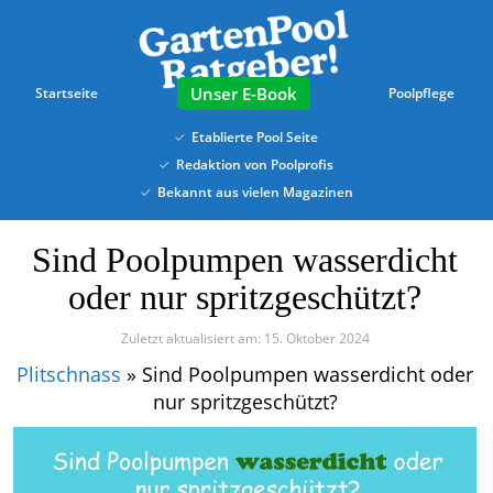
Skip
to
main
content
E-Book
Startseite
Poolpflege
Etablierte Pool Seite
Redaktion von Poolprofis
Bekannt aus vielen Magazinen
Sind Poolpumpen wasserdicht
oder nur spritzgeschützt?
Zuletzt aktualisiert am: 15. Oktober 2024
Plitschnass
»
Sind Poolpumpen wasserdicht oder
nur spritzgeschützt?