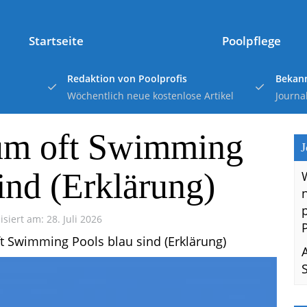
Startseite
Poolpflege
Redaktion von Poolprofis
Bekann
Wöchentlich neue kostenlose Artikel
Journa
um oft Swimming
J
ind (Erklärung)
isiert am: 28. Juli 2026
t Swimming Pools blau sind (Erklärung)