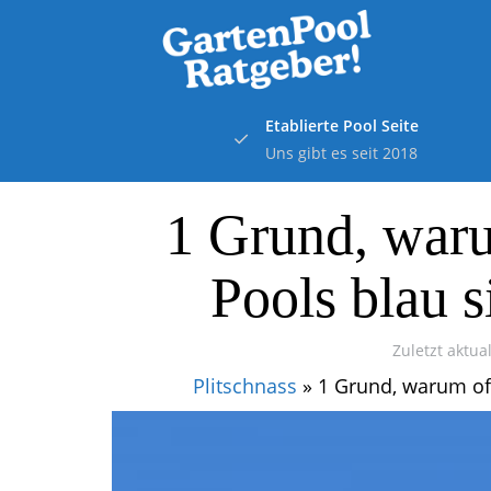
Skip
to
main
content
Etablierte Pool Seite
Uns gibt es seit 2018
1 Grund, war
Pools blau s
Zuletzt aktual
Plitschnass
»
1 Grund, warum of