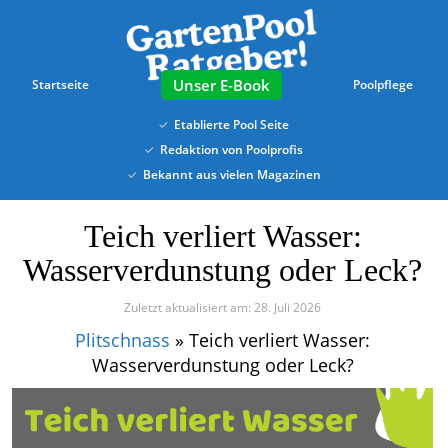
Skip
to
main
content
E-Book
Startseite
Poolpflege
Etablierte Pool Seite
Redaktion von Poolprofis
Bekannt aus vielen Magazinen
Teich verliert Wasser:
Wasserverdunstung oder Leck?
Zuletzt aktualisiert am: 28. Juli 2026
Plitschnass
»
Teich verliert Wasser:
Wasserverdunstung oder Leck?