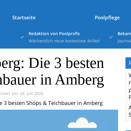
Startseite
Poolpflege
Redaktion von Poolprofis
Bekann
Wöchentlich neue kostenlose Artikel
Journa
rg: Die 3 besten
J
hbauer in Amberg
isiert am: 28. Juli 2026
e 3 besten Shops & Teichbauer in Amberg