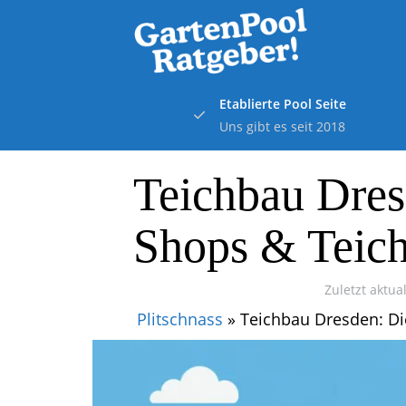
Skip
to
main
content
Etablierte Pool Seite
Uns gibt es seit 2018
Teichbau Dres
Shops & Teich
Zuletzt aktual
Plitschnass
»
Teichbau Dresden: Di