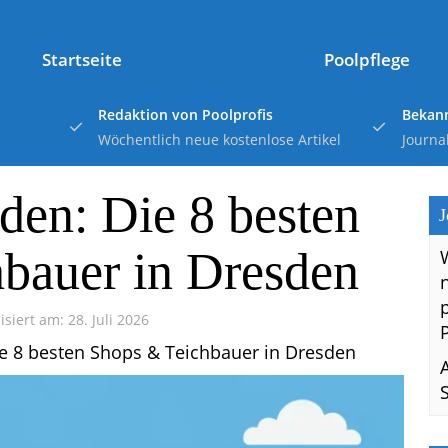
Startseite
Poolpflege
Redaktion von Poolprofis
Bekann
Wöchentlich neue kostenlose Artikel
Journa
den: Die 8 besten
J
bauer in Dresden
isiert am: 28. Juli 2026
e 8 besten Shops & Teichbauer in Dresden