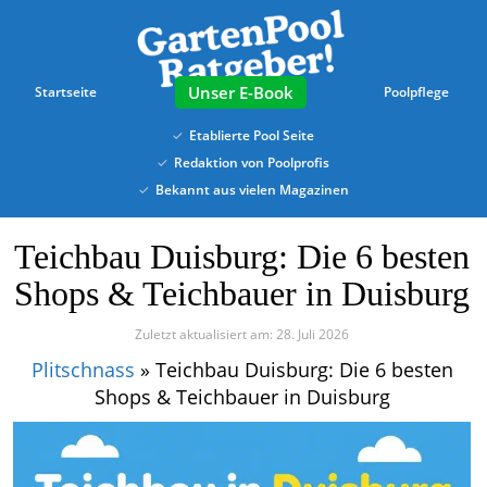
Skip
to
main
content
E-Book
Startseite
Poolpflege
Etablierte Pool Seite
Redaktion von Poolprofis
Bekannt aus vielen Magazinen
Teichbau Duisburg: Die 6 besten
Shops & Teichbauer in Duisburg
Zuletzt aktualisiert am: 28. Juli 2026
Plitschnass
»
Teichbau Duisburg: Die 6 besten
Shops & Teichbauer in Duisburg