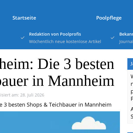
Startseite
Poolpflege
Redaktion von Poolprofis
Bekann
Wöchentlich neue kostenlose Artikel
Journa
eim: Die 3 besten
J
bauer in Mannheim
isiert am: 28. Juli 2026
e 3 besten Shops & Teichbauer in Mannheim