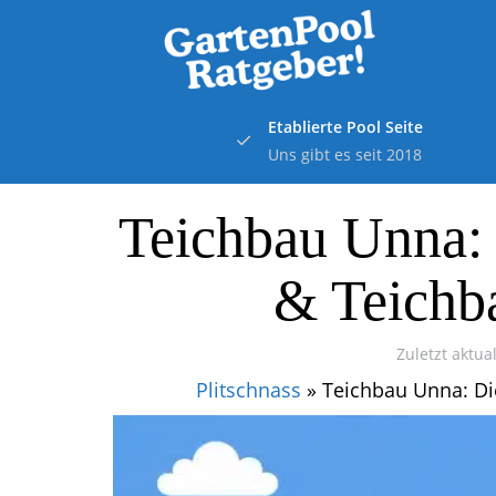
Skip
to
main
content
Etablierte Pool Seite
Uns gibt es seit 2018
Teichbau Unna: 
& Teichb
Zuletzt aktual
Plitschnass
»
Teichbau Unna: Di