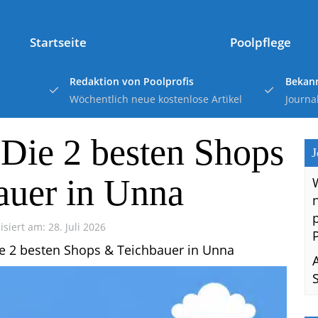
Startseite
Poolpflege
Redaktion von Poolprofis
Bekann
Wöchentlich neue kostenlose Artikel
Journa
Die 2 besten Shops
J
auer in Unna
isiert am: 28. Juli 2026
e 2 besten Shops & Teichbauer in Unna