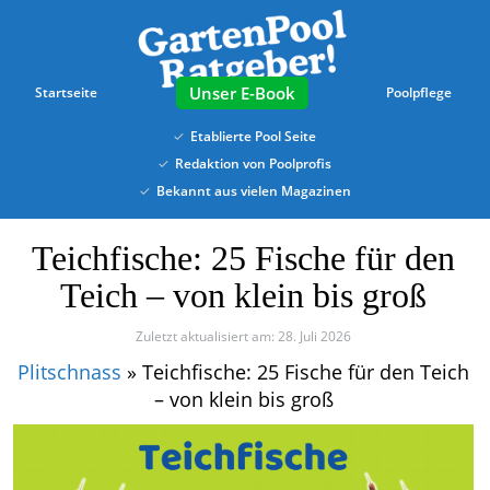
Skip
to
main
content
E-Book
Startseite
Poolpflege
Etablierte Pool Seite
Redaktion von Poolprofis
Bekannt aus vielen Magazinen
Teichfische: 25 Fische für den
Teich – von klein bis groß
Zuletzt aktualisiert am: 28. Juli 2026
Plitschnass
»
Teichfische: 25 Fische für den Teich
– von klein bis groß