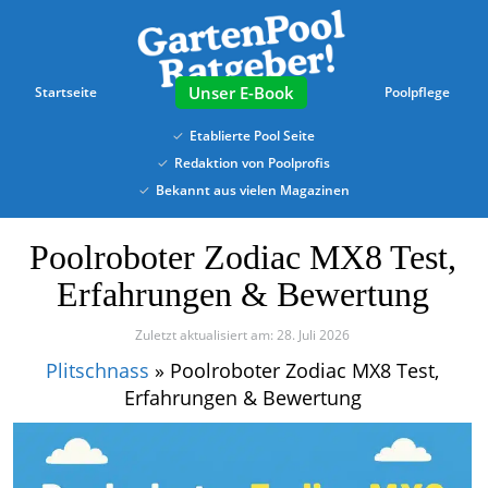
Skip
to
main
content
E-Book
Startseite
Poolpflege
Etablierte Pool Seite
Redaktion von Poolprofis
Bekannt aus vielen Magazinen
Poolroboter Zodiac MX8 Test,
Erfahrungen & Bewertung
Zuletzt aktualisiert am: 28. Juli 2026
Plitschnass
»
Poolroboter Zodiac MX8 Test,
Erfahrungen & Bewertung