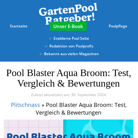
Skip
to
main
content
E-Book
Startseite
Poolpflege
Etablierte Pool Seite
Redaktion von Poolprofis
Bekannt aus vielen Magazinen
Pool Blaster Aqua Broom: Test,
Vergleich & Bewertungen
Zuletzt aktualisiert am: 30. September 2024
Plitschnass
»
Pool Blaster Aqua Broom: Test,
Vergleich & Bewertungen