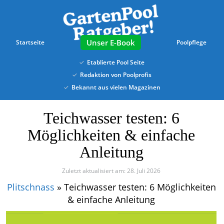
Skip
to
main
content
E-Book
Startseite
Poolpflege
Etablierte Pool Seite
Redaktion von Poolprofis
Bekannt aus vielen Magazinen
Teichwasser testen: 6
Möglichkeiten & einfache
Anleitung
Zuletzt aktualisiert am: 28. Juli 2026
Plitschnass
»
Teichwasser testen: 6 Möglichkeiten
& einfache Anleitung