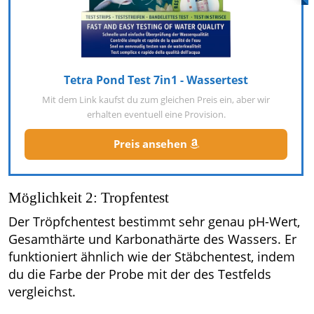
Tetra Pond Test 7in1 - Wassertest
Mit dem Link kaufst du zum gleichen Preis ein, aber wir
erhalten eventuell eine Provision.
Preis ansehen
Möglichkeit 2: Tropfentest
Der Tröpfchentest bestimmt sehr genau pH-Wert,
Gesamthärte und Karbonathärte des Wassers. Er
funktioniert ähnlich wie der Stäbchentest, indem
du die Farbe der Probe mit der des Testfelds
vergleichst.